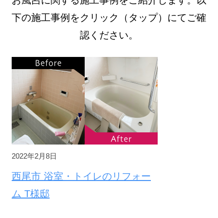
お風呂に関する施工事例をご紹介します。以
風
下の施工事例をクリック（タップ）にてご確
呂
認ください。
の
施
工
事
例
2022
年
2022年2月8日
2
西尾市 浴室・トイレのリフォー
月
16
ム T様邸
日
by