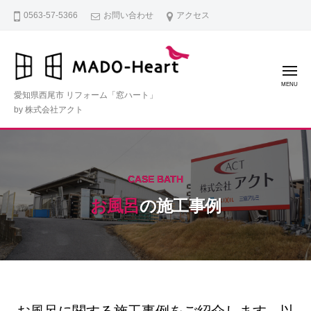
コ
0563-57-5366
お問い合わせ
アクセス
ン
テ
ン
メ
ツ
ニ
ュ
愛知県西尾市 リフォーム「窓ハート」
ー
へ
by 株式会社アクト
ス
キ
ッ
プ
CASE BATH
お風呂
の施工事例
お