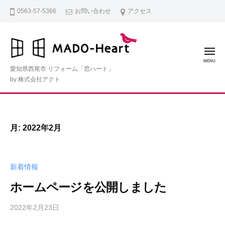
コ
0563-57-5366
お問い合わせ
アクセス
ン
テ
ン
メ
ツ
ニ
ュ
愛知県西尾市 リフォーム「窓ハート」
ー
へ
by 株式会社アクト
ス
キ
ッ
月:
2022年2月
プ
新着情報
ホームページを公開しました
2022年2月23日
b
y