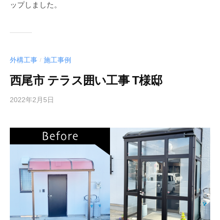
ップしました。
外構工事
施工事例
/
西尾市 テラス囲い工事 T様邸
2022年2月5日
b
y
a
c
t
3
1
2