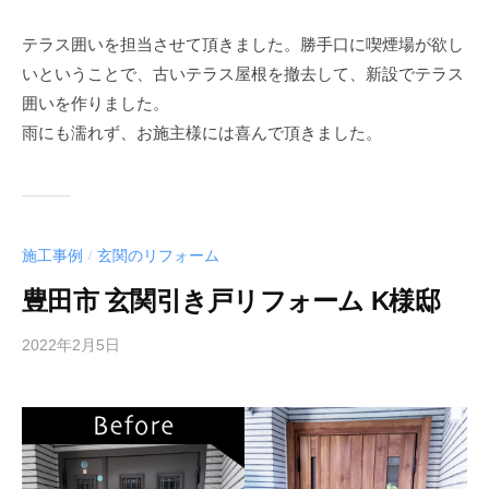
テラス囲いを担当させて頂きました。勝手口に喫煙場が欲し
いということで、古いテラス屋根を撤去して、新設でテラス
囲いを作りました。
雨にも濡れず、お施主様には喜んで頂きました。
施工事例
玄関のリフォーム
/
豊田市 玄関引き戸リフォーム K様邸
2022年2月5日
b
y
a
c
t
3