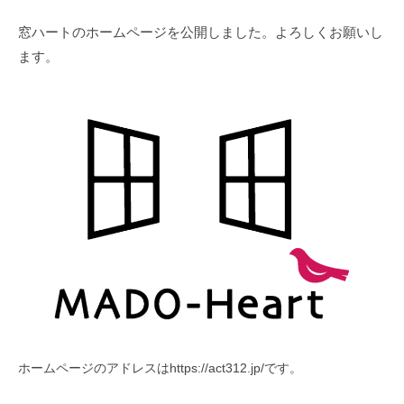
a
窓ハートのホームページを公開しました。よろしくお願いし
c
ます。
t
3
1
2
ホームページのアドレスはhttps://act312.jp/です。