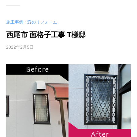
施工事例
窓のリフォーム
/
西尾市 面格子工事 T様邸
2022年2月5日
b
y
a
c
t
3
1
2