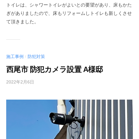
トイレは、シャワートイレがよいとの要望があり、床もかた
ぎがありましたので、床もリフォームしトイレも新しくさせ
て頂きました。
施工事例
防犯対策
/
西尾市 防犯カメラ設置 A様邸
2022年2月6日
b
y
a
c
t
3
1
2