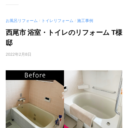
お風呂リフォーム
トイレリフォーム
施工事例
/
/
西尾市 浴室・トイレのリフォーム T様
邸
2022年2月8日
b
y
a
c
t
3
1
2