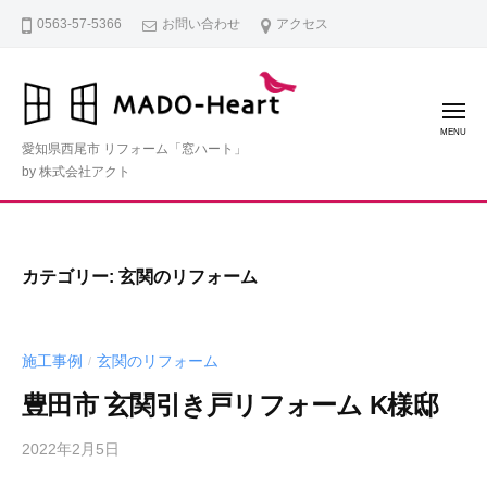
コ
0563-57-5366
お問い合わせ
アクセス
ン
テ
ン
メ
ツ
ニ
ュ
愛知県西尾市 リフォーム「窓ハート」
ー
へ
by 株式会社アクト
ス
キ
ッ
カテゴリー:
玄関のリフォーム
プ
施工事例
玄関のリフォーム
/
豊田市 玄関引き戸リフォーム K様邸
2022年2月5日
b
y