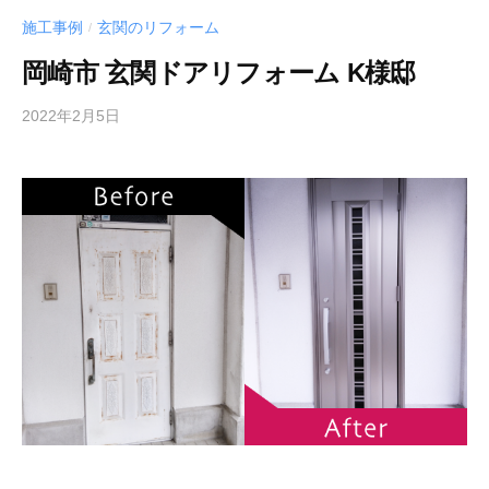
施工事例
玄関のリフォーム
/
岡崎市 玄関ドアリフォーム K様邸
2022年2月5日
b
y
a
c
t
3
1
2