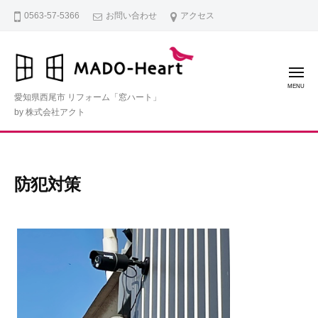
コ
0563-57-5366
お問い合わせ
アクセス
ン
テ
ン
メ
ツ
ニ
ュ
愛知県西尾市 リフォーム「窓ハート」
ー
へ
by 株式会社アクト
ス
キ
ッ
防犯対策
プ